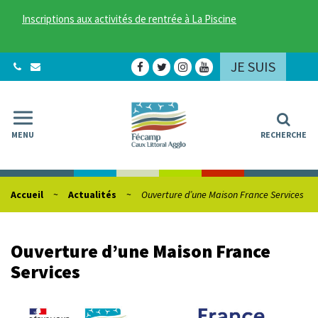
Gestion des traceurs
Inscriptions aux activités de rentrée à La Piscine
JE SUIS
Lien
Lien
Lien
Lien
vers
vers
vers
vers
le
le
le
la
compte
compte
compte
chaîne
Facebook
Twitter
Instagram
Youtube
MENU
RECHERCHE
Accueil
Actualités
Ouverture d’une Maison France Services
Ouverture d’une Maison France
Services