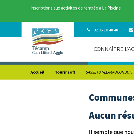
Gestion des traceurs
Inscriptions aux activités de rentrée à La Piscine
02 35 10 48 48
CONNAÎTRE L’A
Accueil
Tourinsoft
SASSETOT-LE-MAUCONDUIT
Communes
Aucun rés
Il semble que nou