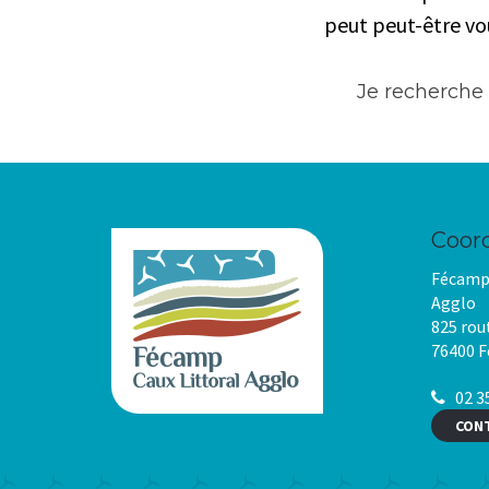
peut peut-être vou
Coor
Fécamp 
Agglo
825 rou
76400 
02 35
CON