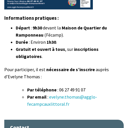
Informations pratiques :
Départ
:
9h30
devant la
Maison de Quartier du
Ramponneau
(Fécamp).
Durée
: Environ
1h30
.
Gratuit et ouvert à tous
, sur
inscriptions
obligatoires
.
Pour participer, il est
nécessaire de s’inscrire
auprès
d’Evelyne Thomas :
Par téléphone
: 06 27 49 91 07
Par email
:
evelyne.thomas@agglo-
fecampcauxlittoral.fr
Contact