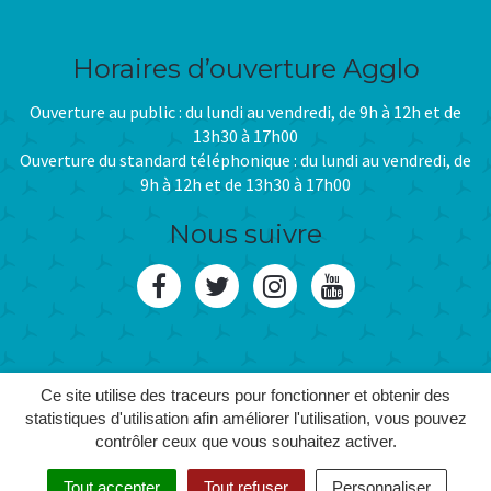
Horaires d’ouverture Agglo
Ouverture au public : du lundi au vendredi, de 9h à 12h et de
13h30 à 17h00
Ouverture du standard téléphonique : du lundi au vendredi, de
9h à 12h et de 13h30 à 17h00
Nous suivre
Lien
Lien
Lien
Lien
vers
vers
vers
vers
le
le
le
la
Ce site utilise des traceurs pour fonctionner et obtenir des
compte
compte
compte
chaîne
statistiques d'utilisation afin améliorer l'utilisation, vous pouvez
MENTIONS LÉGALES
contrôler ceux que vous souhaitez activer.
PLAN DU SITE
Facebook
Twitter
Instagram
Youtube
CRÉDITS
Tout accepter
Tout refuser
Personnaliser