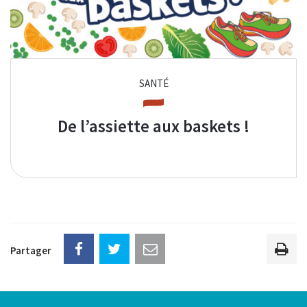
SANTÉ
De l’assiette aux baskets !
Partager
Imp
la
pag