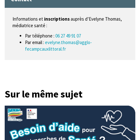
Informations et
inscriptions
auprès d’Evelyne Thomas,
médiatrice santé :
Par téléphone :
06 27 49 91 07
Par email :
evelyne.thomas@agglo-
fecampcauxlittoral.fr
Sur le même sujet