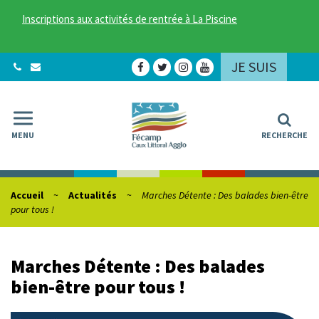
Gestion des traceurs
Inscriptions aux activités de rentrée à La Piscine
JE SUIS
Lien
Lien
Lien
Lien
vers
vers
vers
vers
le
le
le
la
compte
compte
compte
chaîne
Facebook
Twitter
Instagram
Youtube
MENU
RECHERCHE
Accueil
Actualités
Marches Détente : Des balades bien-être
pour tous !
Marches Détente : Des balades
bien-être pour tous !