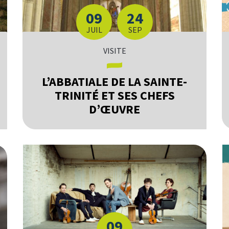
09
24
DU
AU
LET
TEMBRE
JUIL
SEP
VISITE
L’ABBATIALE DE LA SAINTE-
TRINITÉ ET SES CHEFS
D’ŒUVRE
09