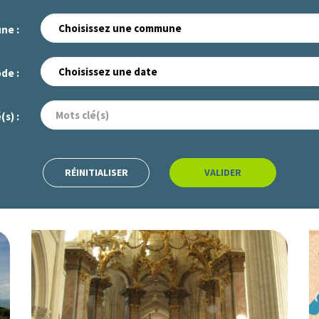
ne :
de :
(s) :
RÉINITIALISER
VALIDER