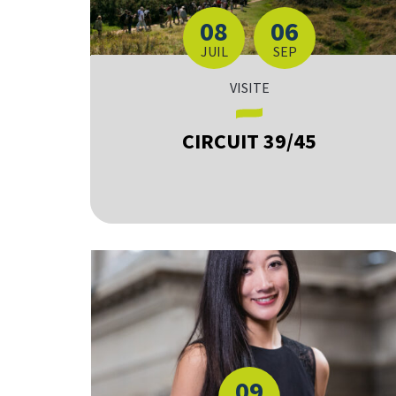
08
06
DU
AU
LET
TEMBRE
JUIL
SEP
VISITE
CIRCUIT 39/45
09