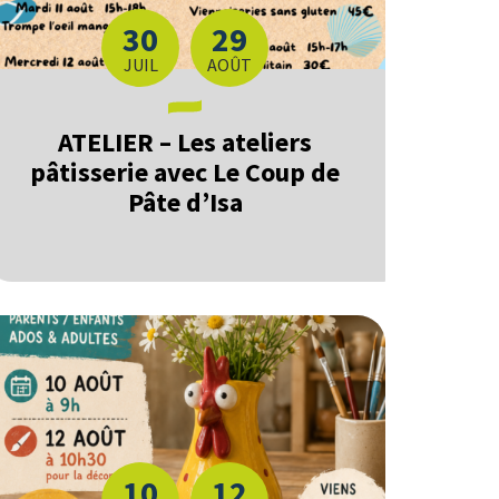
30
29
DU
AU
LET
JUIL
AOÛT
ATELIER – Les ateliers
pâtisserie avec Le Coup de
Pâte d’Isa
10
12