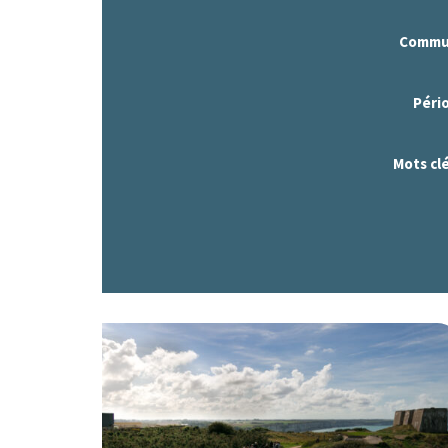
Commu
Pério
Mots clé