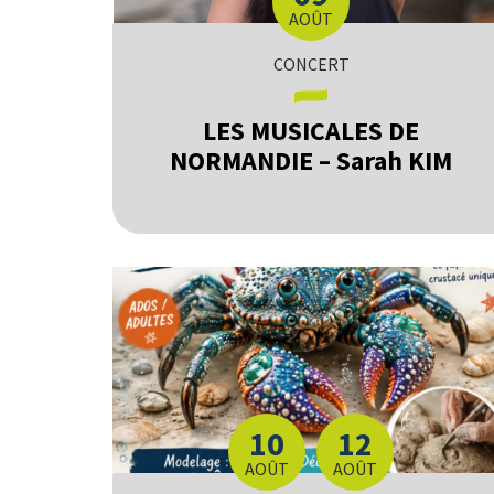
LE
AOÛT
CONCERT
LES MUSICALES DE
NORMANDIE – Sarah KIM
10
12
DU
AU
AOÛT
AOÛT