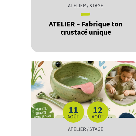
ATELIER / STAGE
ATELIER – Fabrique ton
crustacé unique
11
12
DU
AU
AOÛT
AOÛT
ATELIER / STAGE