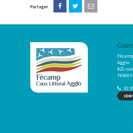
Partager
Coor
Fécamp 
Agglo
825 rou
76400 
02 35
CON