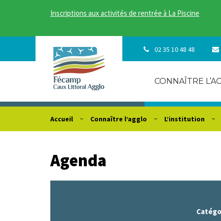
Gestion des traceurs
Inscriptions aux activités de rentrée à La Piscine
02 35 10 48 48
CONNAÎTRE L’A
Accueil
Connaître l’agglo
L’institution
Agenda
Catégor