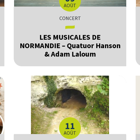
LE
AOÛT
CONCERT
LES MUSICALES DE
NORMANDIE – Quatuor Hanson
& Adam Laloum
11
LE
AOÛT