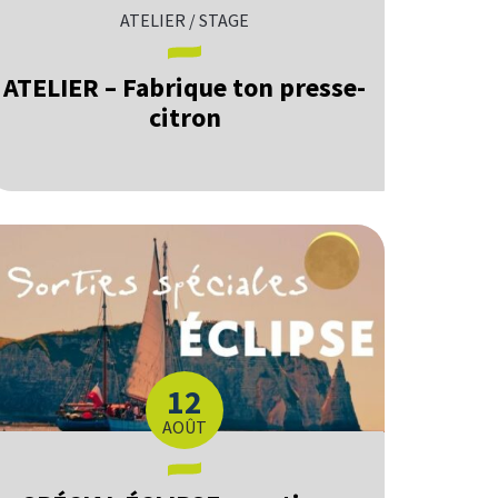
ATELIER / STAGE
ATELIER – Fabrique ton presse-
citron
12
LE
AOÛT