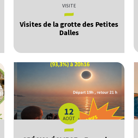
VISITE
Visites de la grotte des Petites
Dalles
12
LE
AOÛT