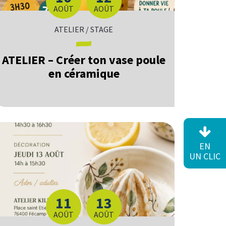
DU
AU
AOÛT
AOÛT
ATELIER / STAGE
ATELIER – Créer ton vase poule
en céramique
EN
UN CLIC
11
13
DU
AU
AOÛT
AOÛT