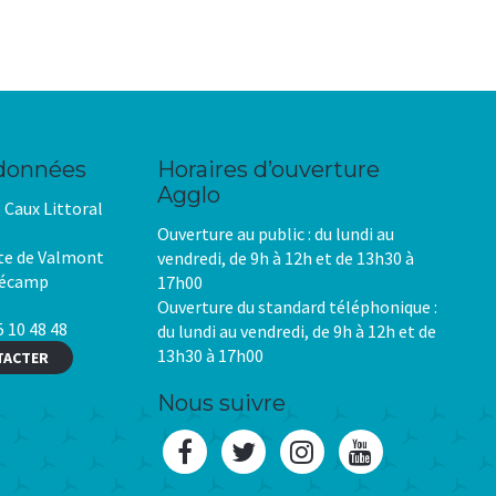
données
Horaires d’ouverture
Agglo
Caux Littoral
Ouverture au public : du lundi au
te de Valmont
vendredi, de 9h à 12h et de 13h30 à
Fécamp
17h00
Ouverture du standard téléphonique :
 10 48 48
du lundi au vendredi, de 9h à 12h et de
13h30 à 17h00
TACTER
Nous suivre
Lien
Lien
Lien
Lien