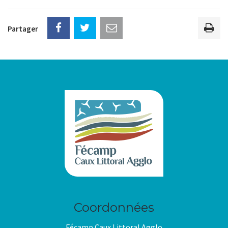
Partager
Imp
la
pag
Coordonnées
Fécamp Caux Littoral Agglo