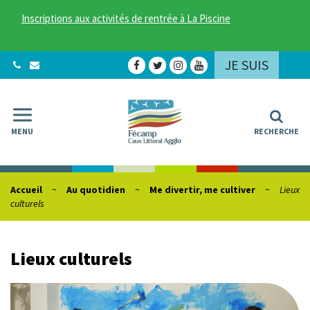
Gestion des traceurs
Inscriptions aux activités de rentrée à La Piscine
JE SUIS
Lien
Lien
Lien
Lien
vers
vers
vers
vers
le
le
le
la
compte
compte
compte
chaîne
Facebook
Twitter
Instagram
Youtube
MENU
RECHERCHE
Accueil
Au quotidien
Me divertir, me cultiver
Lieux
culturels
Lieux culturels