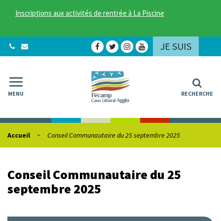
Gestion des traceurs
Inscriptions aux activités de rentrée à La Piscine
JE SUIS
Lien
Lien
Lien
Lien
vers
vers
vers
vers
le
le
le
la
compte
compte
compte
chaîne
Facebook
Twitter
Instagram
Youtube
MENU
RECHERCHE
Accueil
Conseil Communautaire du 25 septembre 2025
Conseil Communautaire du 25
septembre 2025