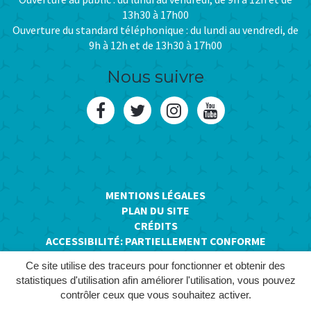
13h30 à 17h00
Ouverture du standard téléphonique : du lundi au vendredi, de
9h à 12h et de 13h30 à 17h00
Nous suivre
Lien
Lien
Lien
Lien
vers
vers
vers
vers
le
le
le
la
compte
compte
compte
chaîne
MENTIONS LÉGALES
PLAN DU SITE
Facebook
Twitter
Instagram
Youtube
CRÉDITS
ACCESSIBILITÉ: PARTIELLEMENT CONFORME
Ce site utilise des traceurs pour fonctionner et obtenir des
statistiques d'utilisation afin améliorer l'utilisation, vous pouvez
contrôler ceux que vous souhaitez activer.