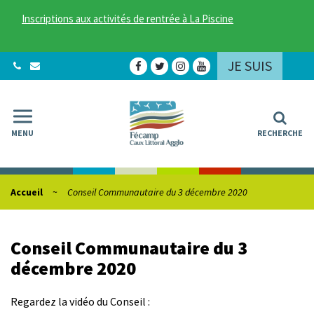
Gestion des traceurs
Inscriptions aux activités de rentrée à La Piscine
JE SUIS
Lien
Lien
Lien
Lien
vers
vers
vers
vers
le
le
le
la
compte
compte
compte
chaîne
Facebook
Twitter
Instagram
Youtube
MENU
RECHERCHE
Accueil
Conseil Communautaire du 3 décembre 2020
Conseil Communautaire du 3
décembre 2020
Regardez la vidéo du Conseil :