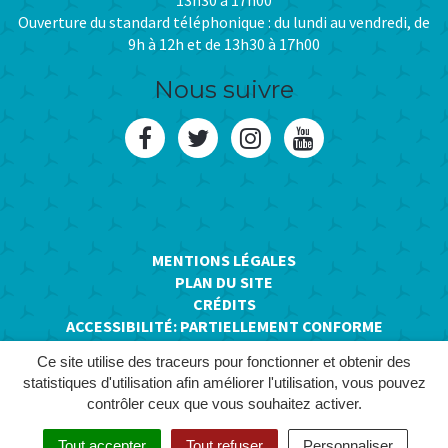
13h30 à 17h00
Ouverture du standard téléphonique : du lundi au vendredi, de
9h à 12h et de 13h30 à 17h00
Nous suivre
Lien
Lien
Lien
Lien
vers
vers
vers
vers
le
le
le
la
compte
compte
compte
chaîne
MENTIONS LÉGALES
PLAN DU SITE
Facebook
Twitter
Instagram
Youtube
CRÉDITS
ACCESSIBILITÉ: PARTIELLEMENT CONFORME
Ce site utilise des traceurs pour fonctionner et obtenir des
statistiques d'utilisation afin améliorer l'utilisation, vous pouvez
contrôler ceux que vous souhaitez activer.
Tout accepter
Tout refuser
Personnaliser