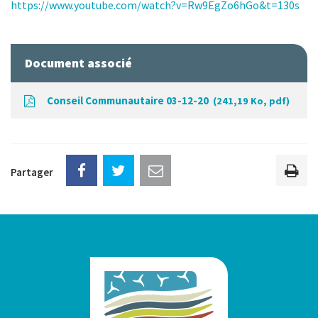
https://www.youtube.com/watch?v=Rw9EgZo6hGo&t=130s
Document associé
Conseil Communautaire 03-12-20
241,19 Ko, pdf
Partager
Imp
la
pag