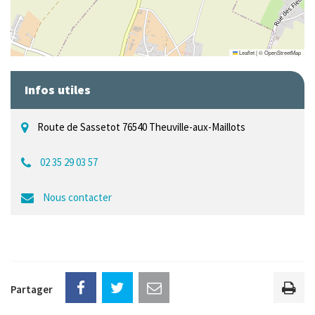
Leaflet
|
©
OpenStreetMap
Infos utiles
Route de Sassetot 76540 Theuville-aux-Maillots
02 35 29 03 57
Nous contacter
Partager
Imp