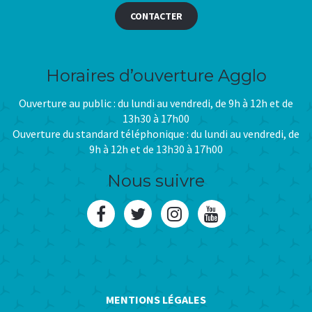
CONTACTER
Horaires d’ouverture Agglo
Ouverture au public : du lundi au vendredi, de 9h à 12h et de
13h30 à 17h00
Ouverture du standard téléphonique : du lundi au vendredi, de
9h à 12h et de 13h30 à 17h00
Nous suivre
Lien
Lien
Lien
Lien
vers
vers
vers
vers
le
le
le
la
compte
compte
compte
chaîne
MENTIONS LÉGALES