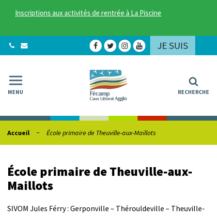
Gestion des traceurs
Inscriptions aux activités de rentrée à La Piscine
JE SUIS
Lien
Lien
Lien
Lien
vers
vers
vers
vers
le
le
le
la
compte
compte
compte
chaîne
Facebook
Twitter
Instagram
Youtube
MENU
RECHERCHE
Accueil
École primaire de Theuville-aux-Maillots
École primaire de Theuville-aux-
Maillots
SIVOM Jules Férry : Gerponville – Thérouldeville – Theuville-