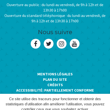
Ouverture au public : du lundi au vendredi, de 9h à 12h et de
13h30 à 17h00
Ouverture du standard téléphonique : du lundi au vendredi, de
9h à 12h et de 13h30 à 17h00
Nous suivre
Lien
Lien
Lien
Lien
vers
vers
vers
vers
le
le
le
la
compte
compte
compte
chaîne
MENTIONS LÉGALES
PLAN DU SITE
Facebook
Twitter
Instagram
Youtube
CRÉDITS
ACCESSIBILITÉ: PARTIELLEMENT CONFORME
Ce site utilise des traceurs pour fonctionner et obtenir des
statistiques d'utilisation afin améliorer l'utilisation, vous pouvez
contrôler ceux que vous souhaitez activer.