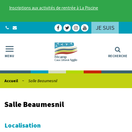
Gestion des traceurs
Inscriptions aux activités de rentrée à La Piscine
JE SUIS
Lien
Lien
Lien
Lien
vers
vers
vers
vers
le
le
le
la
compte
compte
compte
chaîne
Facebook
Twitter
Instagram
Youtube
MENU
RECHERCHE
Accueil
Salle Beaumesnil
Salle Beaumesnil
Localisation