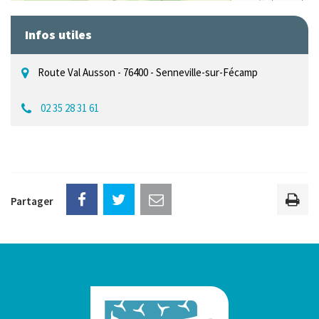
Infos utiles
Route Val Ausson - 76400 - Senneville-sur-Fécamp
02 35 28 31 61
Partager
Imp
la
pag