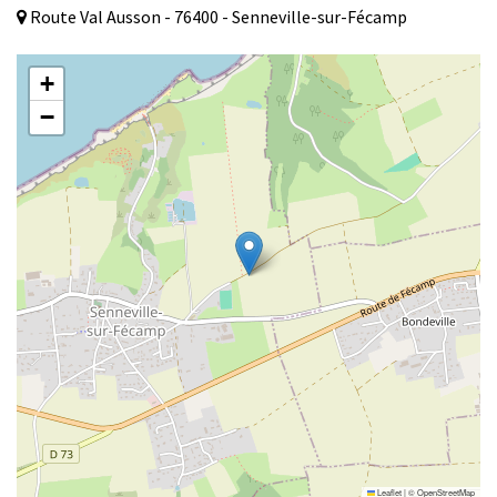
Route Val Ausson - 76400 - Senneville-sur-Fécamp
+
−
Leaflet
|
©
OpenStreetMap