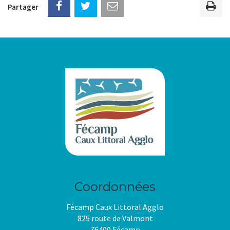
Partager
Imp
la
pag
Coordonnées
Fécamp Caux Littoral Agglo
825 route de Valmont
76400 Fécamp