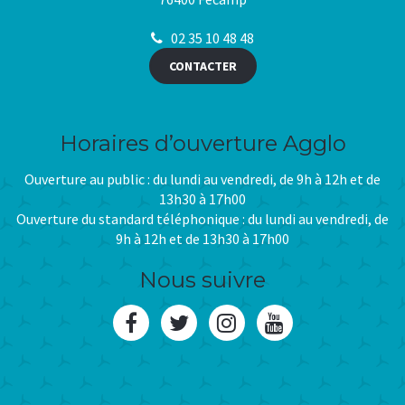
02 35 10 48 48
CONTACTER
Horaires d’ouverture Agglo
Ouverture au public : du lundi au vendredi, de 9h à 12h et de
13h30 à 17h00
Ouverture du standard téléphonique : du lundi au vendredi, de
9h à 12h et de 13h30 à 17h00
Nous suivre
Lien
Lien
Lien
Lien
vers
vers
vers
vers
le
le
le
la