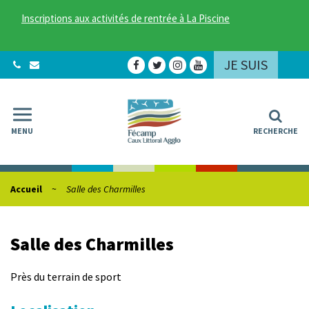
Gestion des traceurs
Inscriptions aux activités de rentrée à La Piscine
JE SUIS
Lien
Lien
Lien
Lien
vers
vers
vers
vers
le
le
le
la
compte
compte
compte
chaîne
Facebook
Twitter
Instagram
Youtube
MENU
RECHERCHE
Accueil
Salle des Charmilles
Salle des Charmilles
Près du terrain de sport