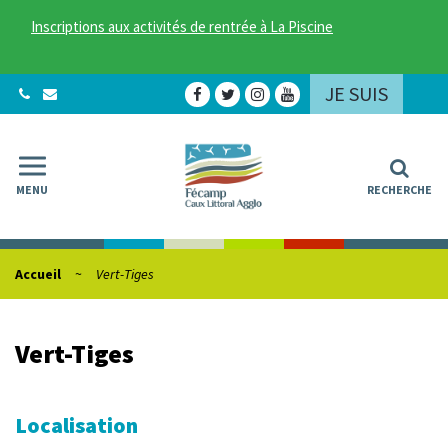
Gestion des traceurs
Inscriptions aux activités de rentrée à La Piscine
JE SUIS
Lien
Lien
Lien
Lien
vers
vers
vers
vers
le
le
le
la
compte
compte
compte
chaîne
Facebook
Twitter
Instagram
Youtube
MENU
RECHERCHE
Accueil
Vert-Tiges
Vert-Tiges
Localisation