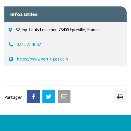
Infos utiles
62 Imp. Louis Levacher, 76400 Epreville, France
02 35 27 41 82
https://www.vert-tiges.com
Partager
Imp
la
pag