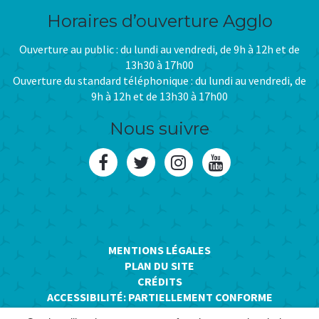
Horaires d’ouverture Agglo
Ouverture au public : du lundi au vendredi, de 9h à 12h et de
13h30 à 17h00
Ouverture du standard téléphonique : du lundi au vendredi, de
9h à 12h et de 13h30 à 17h00
Nous suivre
Lien
Lien
Lien
Lien
vers
vers
vers
vers
le
le
le
la
compte
compte
compte
chaîne
MENTIONS LÉGALES
PLAN DU SITE
Facebook
Twitter
Instagram
Youtube
CRÉDITS
ACCESSIBILITÉ: PARTIELLEMENT CONFORME