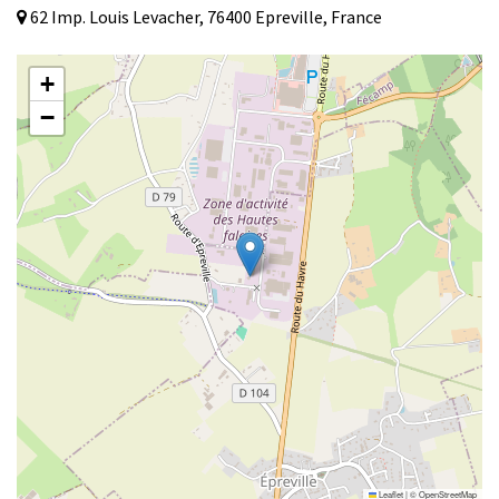
62 Imp. Louis Levacher, 76400 Epreville, France
+
−
Leaflet
|
©
OpenStreetMap