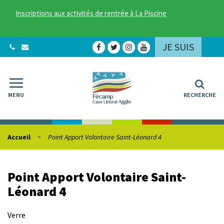
Gestion des traceurs
Inscriptions aux activités de rentrée à La Piscine
JE SUIS
Lien
Lien
Lien
Lien
vers
vers
vers
vers
le
le
le
la
compte
compte
compte
chaîne
Facebook
Twitter
Instagram
Youtube
MENU
RECHERCHE
Accueil
Point Apport Volontaire Saint-Léonard 4
Point Apport Volontaire Saint-
Léonard 4
Verre