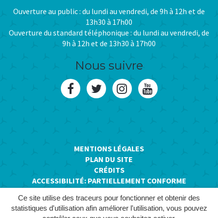
Ouverture au public : du lundi au vendredi, de 9h à 12h et de
13h30 à 17h00
Ouverture du standard téléphonique : du lundi au vendredi, de
9h à 12h et de 13h30 à 17h00
Nous suivre
Lien
Lien
Lien
Lien
vers
vers
vers
vers
le
le
le
la
compte
compte
compte
chaîne
MENTIONS LÉGALES
PLAN DU SITE
Facebook
Twitter
Instagram
Youtube
CRÉDITS
ACCESSIBILITÉ: PARTIELLEMENT CONFORME
Ce site utilise des traceurs pour fonctionner et obtenir des
statistiques d'utilisation afin améliorer l'utilisation, vous pouvez