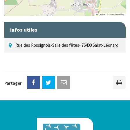
Leaflet
|
©
OpenStreetMap
Infos utiles
Rue des Rossignols-Salle des fêtes- 76400 Saint-Léonard
Partager
Imp
la
pag